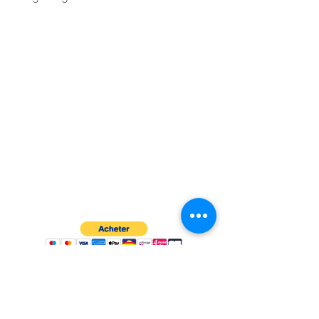
À propos
Politiques et CGV
FAQ
Assistance
Les moyens de paiement
:
Me contacter
: