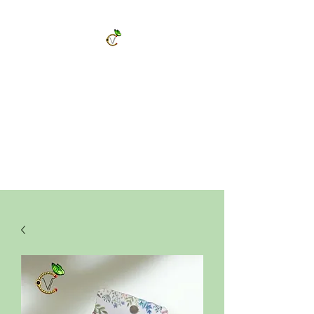
ChrysalVert
Bijoux fantaisies et accessoires
Décorations et cadeaux personnalisés
Bijoux en pierres naturelles et accessoires
Vêtements et accessoires de mode