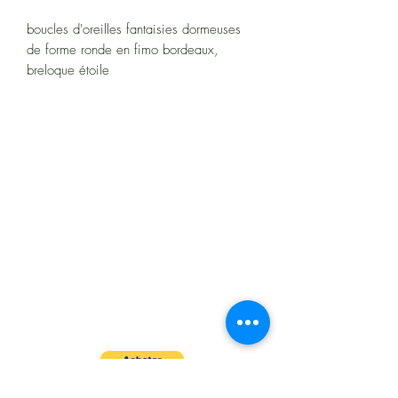
boucles d'oreilles fantaisies dormeuses
de forme ronde en fimo bordeaux,
breloque étoile
À propos
Politiques et CGV
FAQ
Assistance
Les moyens de paiement
: