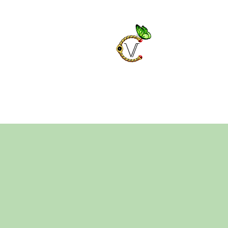
Chrysa
Bijoux fantaisies e
Décorations et ca
Bijoux en pierres n
Vêtements et acce
Accueil
Boutique fantaisie
Décorati