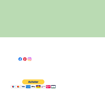
Me suivre
:
Les moyens de paiement
: