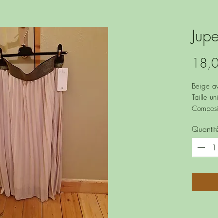
Jup
18,
Beige av
Taille u
Composit
Quantit