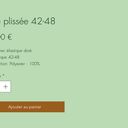
e plissée 42-48
Prix
00 €
ec élastique doré
nique 42-48
ion: Polyester : 100%
é
*
Ajouter au panier