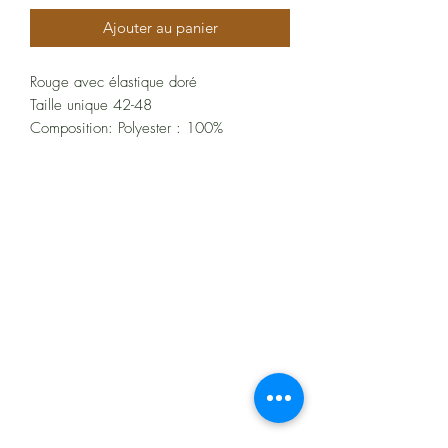
Ajouter au panier
Rouge avec élastique doré
Taille unique 42-48
Composition: Polyester : 100%
À propos
Politiques et CGV
FAQ
Assistance
Les moyens de paiement
: