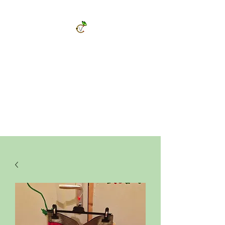
ChrysalVert
Bijoux fantaisies et accessoires
Décorations et cadeaux personnalisés
Bijoux en pierres naturelles et accessoires
Vêtements et accessoires de mode