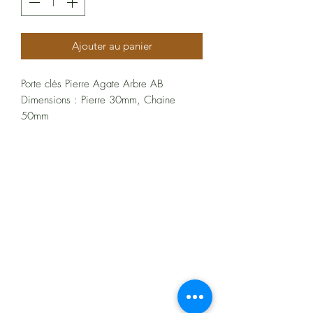
Ajouter au panier
Porte clés Pierre Agate Arbre AB
Dimensions : Pierre 30mm, Chaine
50mm
Vertus De L’Agate Arbre :
En lithothérapie,
ce minéral principalement en provenance
À propos
d'Amérique du Sud, apporte la paix
intérieure, le bien-être ainsi que la
Politiques et CGV
douceur. De ce fait, l' Agate
Arbre évoque le calme et la sérénité que
FAQ
nous apporte la nature.
Assistance
De plus, cette pierre sera parfaite pour
les habitants vivants éloignés de la
nature. Tout comme les citoyens des