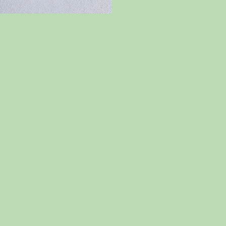
sur leur
le besoi
Cette pi
Elle leu
leur ten
sarcasme
meilleur
de l’hum
La sodali
convient
leur per
émotions
d’anxiét
difficult
personne
situatio
Par aille
accentue
particul