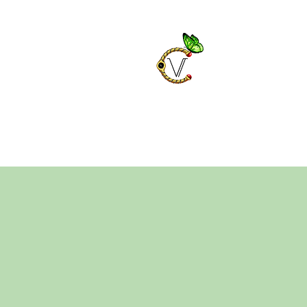
Chrysa
Bijoux fantaisies e
Décorations et ca
Bijoux en pierres n
Vêtements et acce
Accueil
Boutique fantaisie
Décorati