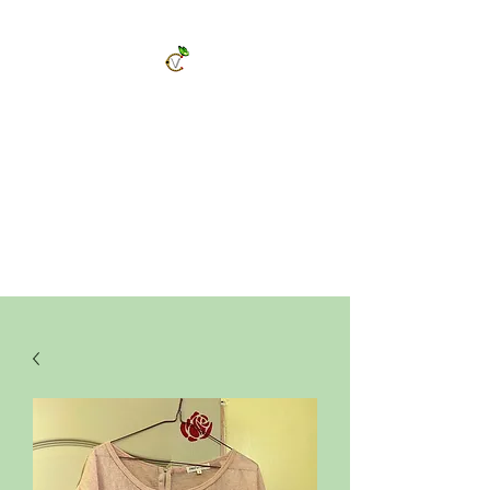
ChrysalVert
Bijoux fantaisies et accessoires
Décorations et cadeaux personnalisés
Bijoux en pierres naturelles et accessoires
Vêtements et accessoires de mode