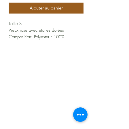
Ajouter au panier
Taille S
Vieux rose avec étoiles dorées
Composition: Polyester : 100%
À propos
Politiques et CGV
FAQ
Assistance
Les moyens de paiement
: