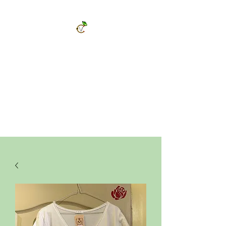
ChrysalVert
Bijoux fantaisies et accessoires
Décorations et cadeaux personnalisés
Bijoux en pierres naturelles et accessoires
Vêtements et accessoires de mode