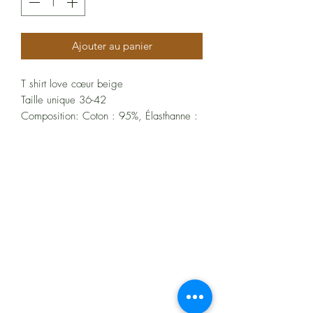
Ajouter au panier
T shirt love cœur beige
Taille unique 36-42
Composition: Coton : 95%, Élasthanne :
5%
À propos
Politiques et CGV
FAQ
Assistance