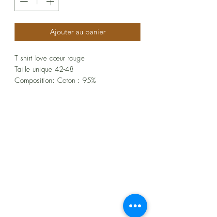
Ajouter au panier
T shirt love cœur rouge
Taille unique 42-48
Composition: Coton : 95%
À propos
Politiques et CGV
FAQ
Assistance