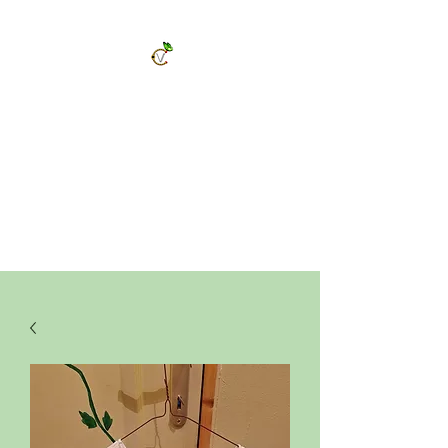
ChrysalVert
Bijoux fantaisies et accessoires
Décorations et cadeaux personnalisés
Bijoux en pierres naturelles et accessoires
Vêtements et accessoires de mode