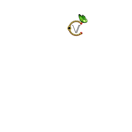
Chrysa
Bijoux fantaisies e
Décorations et ca
Bijoux en pierres n
Vêtements et acce
Accueil
Boutique fantaisie
Décorati