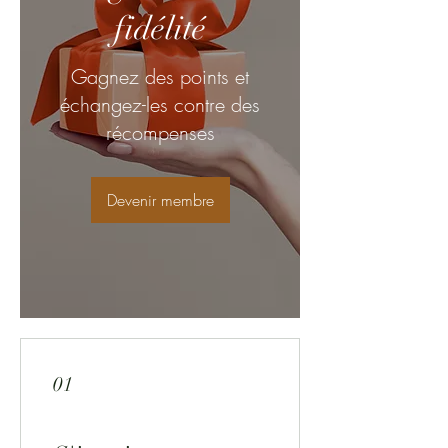
fidélité
Gagnez des points et
échangez-les contre des
récompenses
Devenir membre
01