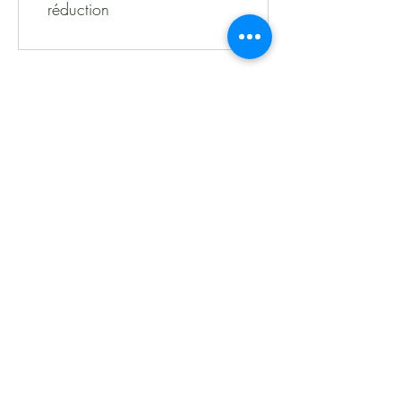
réduction
À propos
Politiques et CGV
FAQ
Assistance
Les moyens de paiement
:
Me contacter
:
ChrysalVert