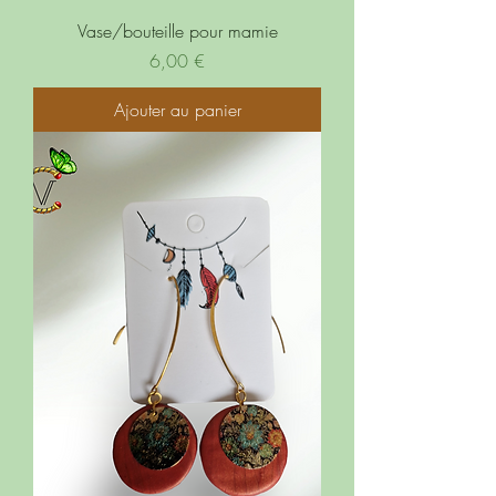
Vase/bouteille pour mamie
Prix
6,00 €
Ajouter au panier