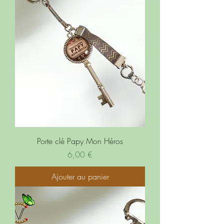
Porte clé Papy Mon Héros
Prix
6,00 €
Ajouter au panier