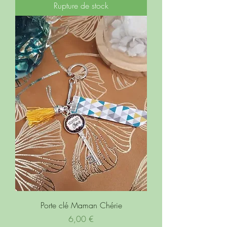
Rupture de stock
Porte clé Maman Chérie
Prix
6,00 €