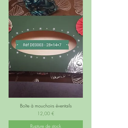
Boîte à mouchoirs éventails
Prix
12,00 €
Rupture de stock