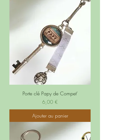
Porte clé Papy de Compet'
Prix
6,00 €
Ajouter au panier