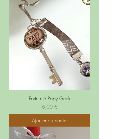
Porte clé Papy Geek
Prix
6,00 €
Ajouter au panier