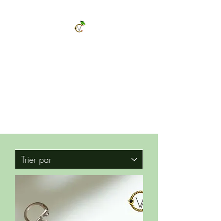
ChrysalVert
Bijoux fantaisies et accessoires
Décorations et cadeaux personnalisés
Bijoux en pierres naturelles et accessoires
Vêtements et accessoires de mode