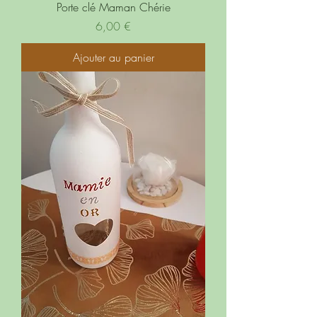
Porte clé Maman Chérie
Prix
6,00 €
Ajouter au panier