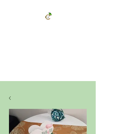
ChrysalVert
Bijoux fantaisies et accessoires
Décorations et cadeaux personnalisés
Bijoux en pierres naturelles et accessoires
Vêtements et accessoires de mode