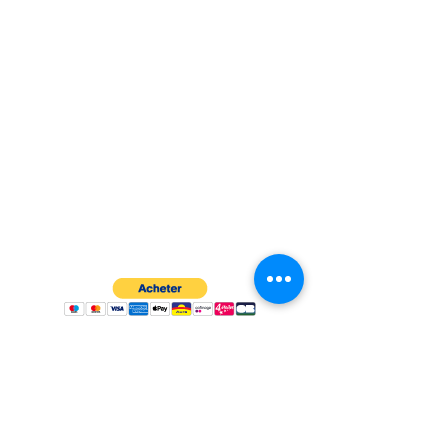
À propos
Politiques et CGV
FAQ
Assistance
Les moyens de paiement
:
Me contacter
:
ChrysalVert