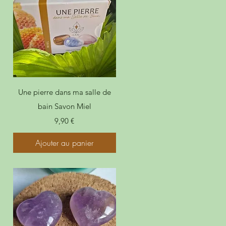
Une pierre dans ma salle de
bain Savon Miel
Prix
9,90 €
Ajouter au panier