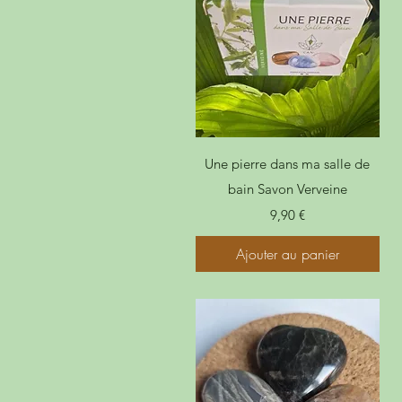
Une pierre dans ma salle de
bain Savon Verveine
Prix
9,90 €
Ajouter au panier