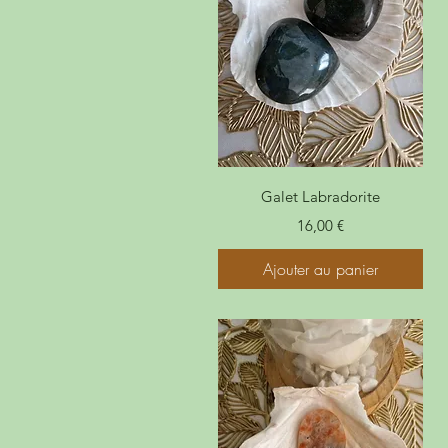
Galet Labradorite
Prix
16,00 €
Ajouter au panier