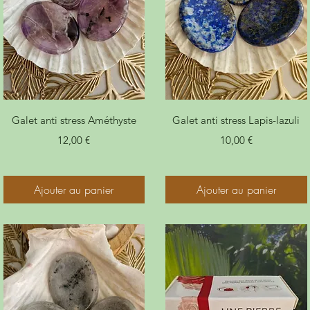
Galet anti stress Améthyste
Galet anti stress Lapis-lazuli
Prix
Prix
12,00 €
10,00 €
Ajouter au panier
Ajouter au panier