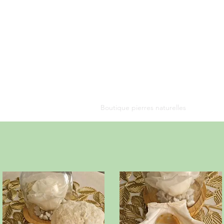
lVert
t accessoires
deaux personnalisés
aturelles et accessoires
ssoires de mode
ons et cadeaux personnalisés
Boutique pierres naturelles
Plus