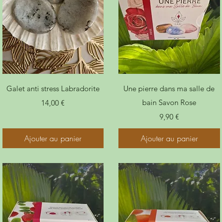
Galet anti stress Labradorite
Une pierre dans ma salle de
Prix
bain Savon Rose
14,00 €
Prix
9,90 €
Ajouter au panier
Ajouter au panier