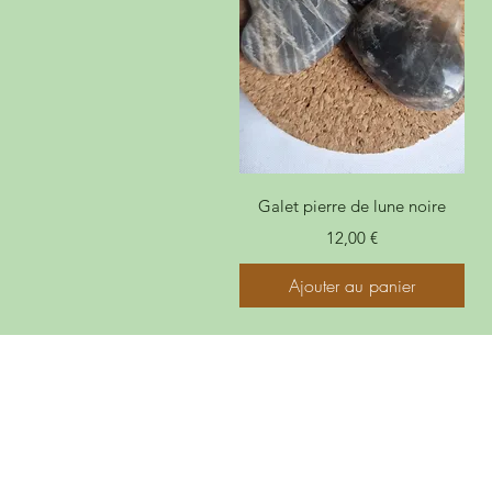
Galet pierre de lune noire
Prix
12,00 €
Ajouter au panier
À propos
Politiques et CGV
FAQ