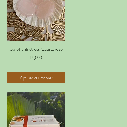
Galet anti stress Quartz rose
Prix
14,00 €
Ajouter au panier