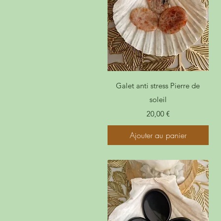
Galet anti stress Pierre de
soleil
Prix
20,00 €
Ajouter au panier