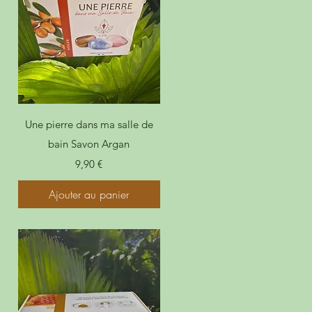
Une pierre dans ma salle de
bain Savon Argan
Prix
9,90 €
Ajouter au panier