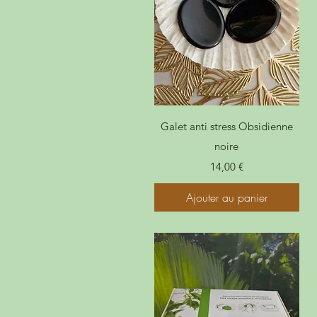
Galet anti stress Obsidienne
noire
Prix
14,00 €
Ajouter au panier