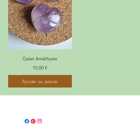
Galet Améthyste
Prix
10,00 €
Ajouter au panier
Me suivre
: