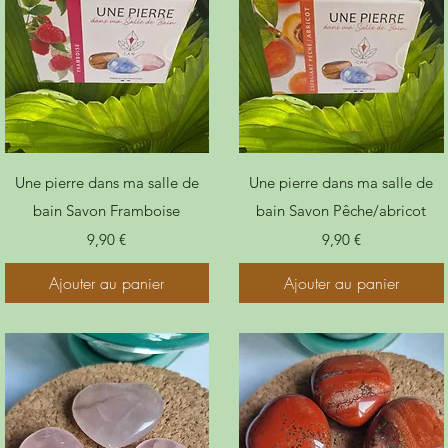
Une pierre dans ma salle de
Une pierre dans ma salle de
bain Savon Framboise
bain Savon Pêche/abricot
Prix
Prix
9,90 €
9,90 €
Ajouter au panier
Ajouter au panier