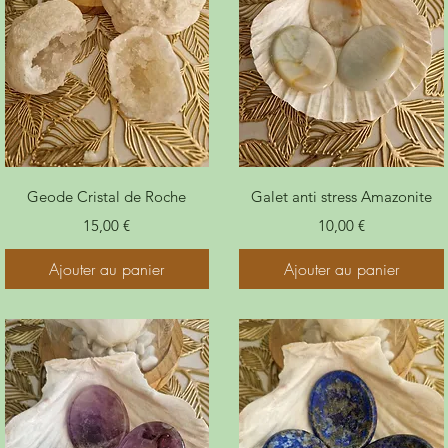
Geode Cristal de Roche
Galet anti stress Amazonite
Prix
Prix
15,00 €
10,00 €
Ajouter au panier
Ajouter au panier