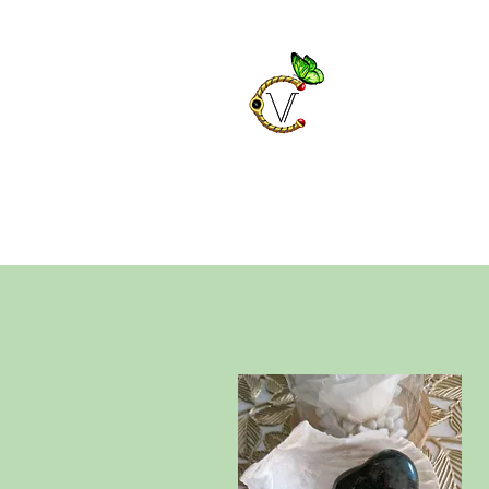
Chrysa
Bijoux fantaisies e
Décorations et ca
Bijoux en pierres n
Vêtements et acce
Accueil
Boutique fantaisie
Décorati