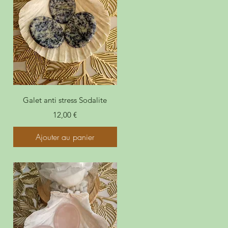
Galet anti stress Sodalite
Prix
12,00 €
Ajouter au panier