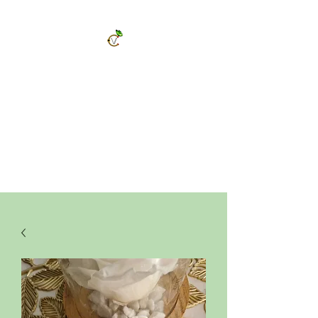
ChrysalVert
Bijoux fantaisies et accessoires
Décorations et cadeaux personnalisés
Bijoux en pierres naturelles et accessoires
Vêtements et accessoires de mode