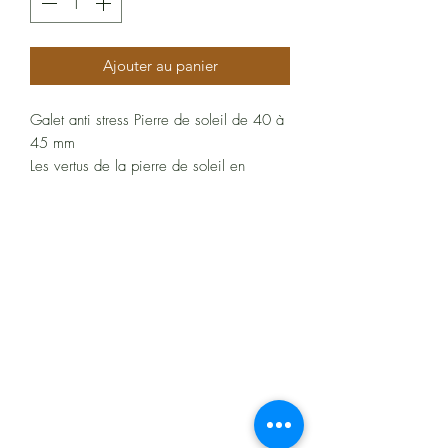
Ajouter au panier
Galet anti stress Pierre de soleil de 40 à
45 mm
Les vertus de la pierre de soleil en
lithothérapie
Les propriétés de la pierre du soleil sur le
plan psychique
La pierre de soleil diffuse une lumière
À propos
chaude et puissante. Sa force solaire
combat les émotions négatives telles que
Politiques et CGV
la tristesse, l’angoisse, l’anxiété. Elle
permet à son porteur de retrouver
FAQ
confiance, bonheur et optimisme.
Assistance
Cette pierre lutte contre les états de
découragement qui bloquent
l’épanouissement personnel de son