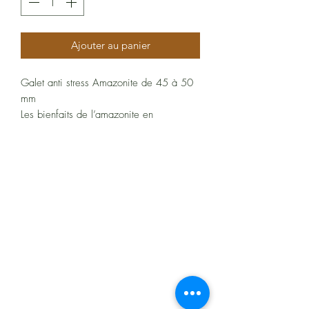
Ajouter au panier
Galet anti stress Amazonite de 45 à 50
mm
Les bienfaits de l’amazonite en
lithothérapie
Ses bienfaits sur le plan psychique
L’amazonite est considérée comme une
pierre apportant de la tendresse. Elle est
À propos
aussi appelée pierre de l’empathie. Le
porteur de cette pierre analyse très bien
Politiques et CGV
ses sentiments et vit une vie relativement
paisible. Il a la chance de comprendre
FAQ
aisément les ressentis des autres, ce qui
Assistance
lui permet de bien s’entendre avec son
entourage.
Cette pierre procure du bonheur, car elle