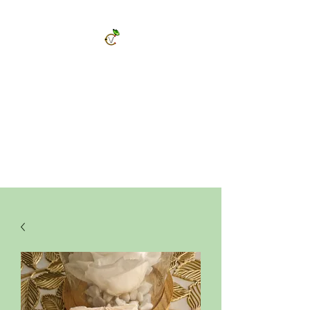
ChrysalVert
Bijoux fantaisies et accessoires
Décorations et cadeaux personnalisés
Bijoux en pierres naturelles et accessoires
Vêtements et accessoires de mode