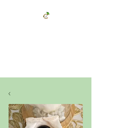
ChrysalVert
Bijoux fantaisies et accessoires
Décorations et cadeaux personnalisés
Bijoux en pierres naturelles et accessoires
Vêtements et accessoires de mode