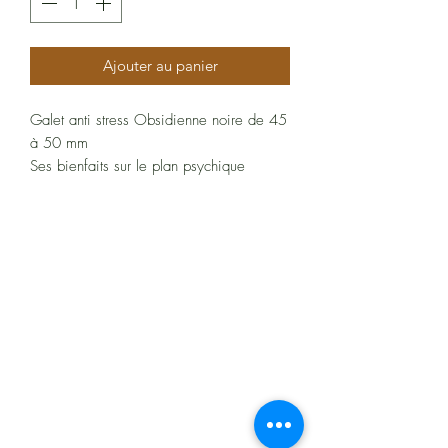
Ajouter au panier
Galet anti stress Obsidienne noire de 45
à 50 mm
Ses bienfaits sur le plan psychique
L’obsidienne noire est réputée pour être la
plus puissante des obsidiennes. On dit
qu’il faut la manipuler avec précaution.
Elle s’utilise comme un bouclier face aux
À propos
énergies négatives. Elle permet de se
libérer des angoisses, de l’anxiété et des
Politiques et CGV
peurs enfouies.
Elle facilite une meilleure introspection.
FAQ
Les problèmes, les traumatismes liés à
Assistance
l’enfance et à l’origine de blocages sont
identifiés et surmontés. Cette pierre
permet d'avancer dans la vie et de savoir