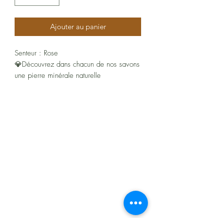
Ajouter au panier
Senteur : Rose
💎Découvrez dans chacun de nos savons
une pierre minérale naturelle
aléatoirement : Mix Agate - Cristal de
Roche - Cristal de Roche Fumé - Cristal de
Roche Tourmaline - Améthyste - Quartz
Rose - Onyx - Obsidienne Noire
À propos
Qualité : A = Bonne
Poids : 140g
Politiques et CGV
Ingrédients :
Rose : Sodium cocoate, Sodium olivate,
FAQ
Glycerin, Aqua, Sodium arganate, Rosa
Assistance
rubiginosa seed oil, Aroma, Limonene,
Geraniol, Citronellol, Linalool.
*Produit non testé sur les animaux.
Les moyens de paiement
: