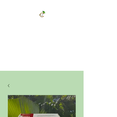
ChrysalVert
Bijoux fantaisies et accessoires
Décorations et cadeaux personnalisés
Bijoux en pierres naturelles et accessoires
Vêtements et accessoires de mode