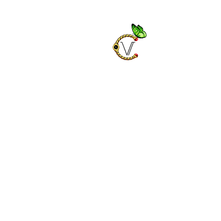
Chrysa
Bijoux fantaisies e
Décorations et ca
Bijoux en pierres n
Vêtements et acce
Accueil
Boutique fantaisie
Décorati