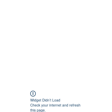
lVert
t accessoires
deaux personnalisés
aturelles et accessoires
ssoires de mode
ons et cadeaux personnalisés
Boutique pierres naturelles
Plus
Widget Didn’t Load
Check your internet and refresh
this page.