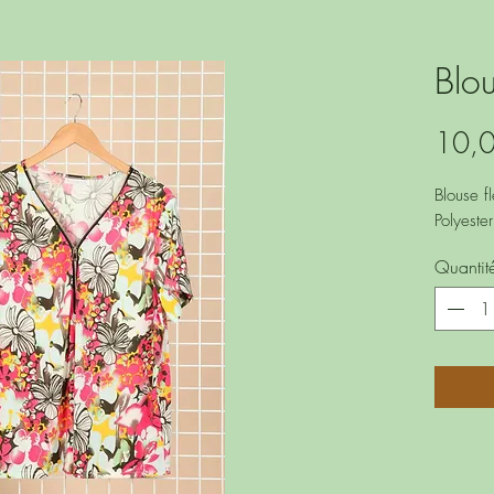
Blou
10,
Blouse f
Polyester
Quantit