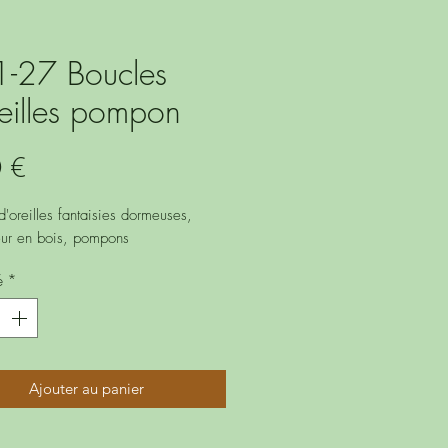
-27 Boucles
reilles pompon
Prix
 €
d'oreilles fantaisies dormeuses,
eur en bois, pompons
é
*
Ajouter au panier