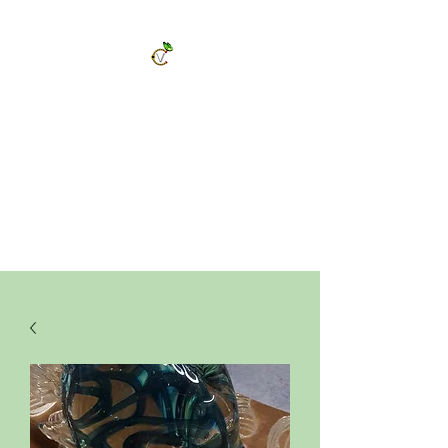
ChrysalVert
Bijoux fantaisies et accessoires
Décorations et cadeaux personnalisés
Bijoux en pierres naturelles et accessoires
Vêtements et accessoires de mode