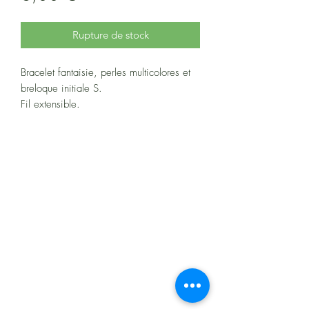
Rupture de stock
Bracelet fantaisie, perles multicolores et
breloque initiale S.
Fil extensible.
Tour de poignet 17 cm
À propos
Politiques et CGV
FAQ
Assistance
Les moyens de paiement
: