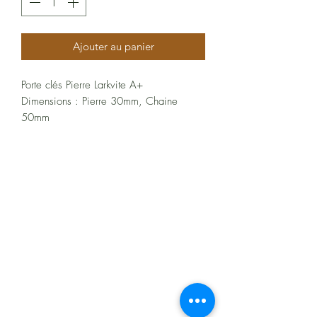
Ajouter au panier
Porte clés Pierre Larkvite A+
Dimensions : Pierre 30mm, Chaine
50mm
Les gisements
Les principaux gisements se trouvent en
Norvège. On peut aussi la retrouver au
À propos
Canada, en Chine, à Madagascar, etc.
Politiques et CGV
Les bienfaits de la larvikite en
lithothérapie
FAQ
Ses bienfaits sur le plan psychique
Assistance
La larvikite est une excellente pierre de
protection. Elle absorbe les énergies
négatives autour d’elle pour ensuite les