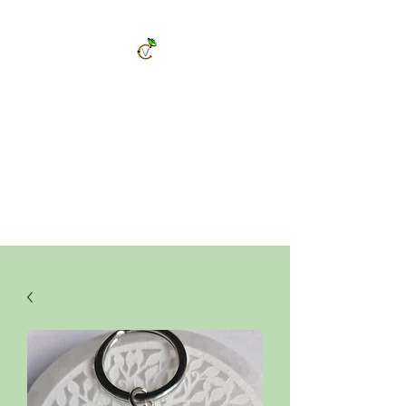
ChrysalVert
Bijoux fantaisies et accessoires
Décorations et cadeaux personnalisés
Bijoux en pierres naturelles et accessoires
Vêtements et accessoires de mode