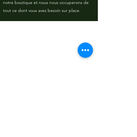
notre boutique et nous nous occuperons de
tout ce dont vous avez besoin sur place.
À propos
Politiques et CGV
FAQ
Assistance
Les moyens de paiement
:
Me contacter
:
ChrysalVert