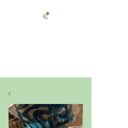
ChrysalVert
Bijoux fantaisies et accessoires
Décorations et cadeaux personnalisés
Bijoux en pierres naturelles et accessoires
Vêtements et accessoires de mode