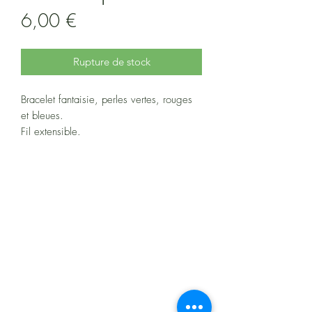
Prix
6,00 €
Rupture de stock
Bracelet fantaisie, perles vertes, rouges
et bleues.
Fil extensible.
Tour de poignet 17 cm
À propos
Politiques et CGV
FAQ
Assistance