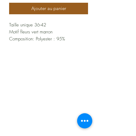
Ajouter au panier
Taille unique 36-42
Motif fleurs vert marron
Composition: Polyester : 95%
À propos
Politiques et CGV
FAQ
Assistance
Les moyens de paiement
: