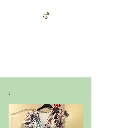
ChrysalVert
Bijoux fantaisies et accessoires
Décorations et cadeaux personnalisés
Bijoux en pierres naturelles et accessoires
Vêtements et accessoires de mode