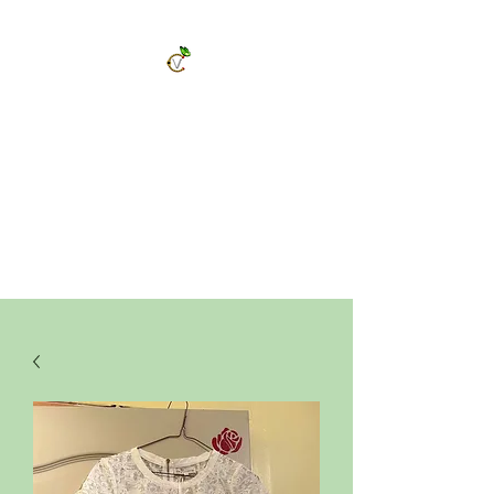
ChrysalVert
Bijoux fantaisies et accessoires
Décorations et cadeaux personnalisés
Bijoux en pierres naturelles et accessoires
Vêtements et accessoires de mode