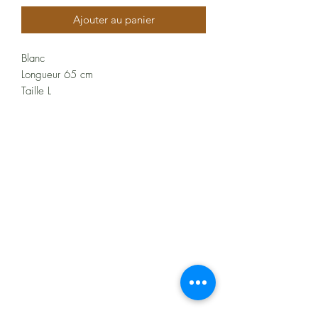
Ajouter au panier
Blanc
Longueur 65 cm
Taille L
Composition: Polyester : 100%
À propos
Politiques et CGV
FAQ
Assistance
Les moyens de paiement
: